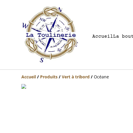
Accueil
La bou
Accueil
/
Produits
/
Vert à tribord
/
Océane