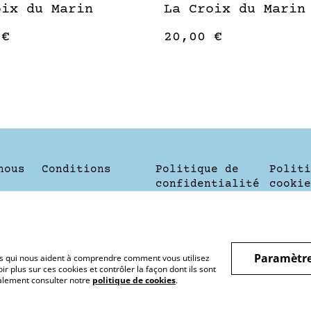
oix du Marin
La Croix du Marin
 €
20,00 €
nous
Conditions
Politique de
Politi
confidentialité
cookie
Paramètre
hiers qui nous aident à comprendre comment vous utilisez
r plus sur ces cookies et contrôler la façon dont ils sont
galement consulter notre
politique de cookies
.