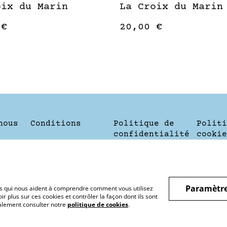
oix du Marin
La Croix du Marin
 €
20,00 €
nous
Conditions
Politique de
Politi
confidentialité
cookie
Paramètre
hiers qui nous aident à comprendre comment vous utilisez
r plus sur ces cookies et contrôler la façon dont ils sont
galement consulter notre
politique de cookies
.